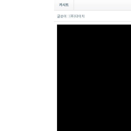
카시트
글쓴이 : (주)다이치