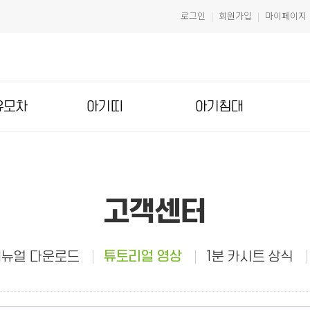
로그인
회원가입
마이페이지
|
|
유모차
아기띠
아기침대
고객센터
뉴얼 다운로드
튜토리얼 영상
1분 카시트 상식