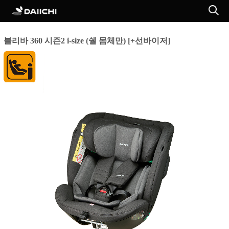
블리바 360 시즌2 i-size (쉘 몸체만) [+선바이저]