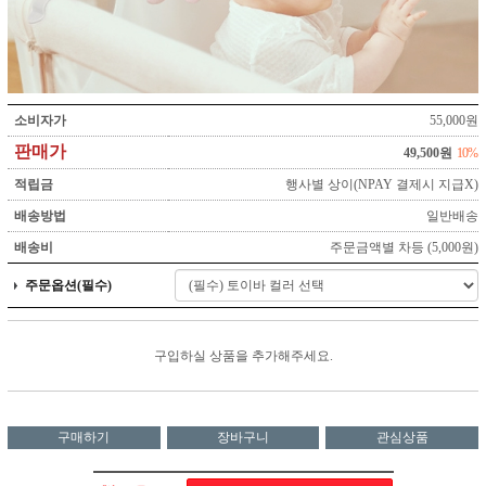
소비자가
55,000원
판매가
49,500원
10%
적립금
행사별 상이(NPAY 결제시 지급X)
배송방법
일반배송
배송비
주문금액별 차등 (5,000원)
주문옵션(필수)
구입하실 상품을 추가해주세요.
구매하기
장바구니
관심상품