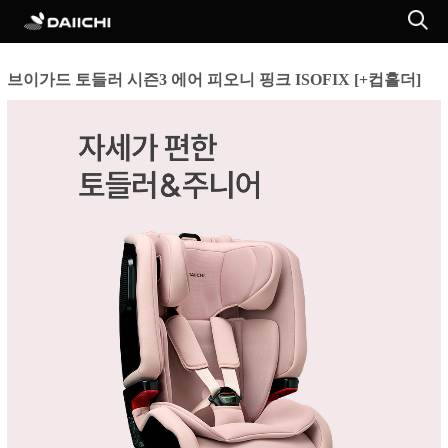
브이가드 토들러 시즌3 에어 피오니 핑크 ISOFIX [+컵홀더]