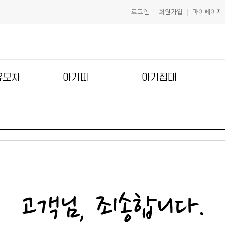
로그인
회원가입
마이페이지
|
|
유모차
아기띠
아기침대