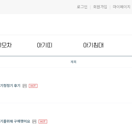
로그인
회원가입
마이페이지
|
|
유모차
아기띠
아기침대
제목
기청정기 후기
기를위해 구매햇어요