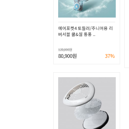
에어포켓4 토들러/주니어용 리
버서블 쿨&웜 통풍 ..
128,000원
80,900원
37%