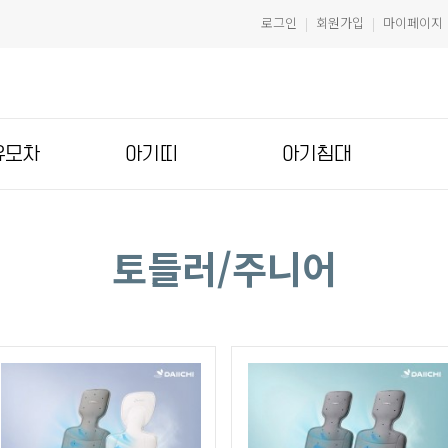
로그인
회원가입
마이페이지
|
|
유모차
아기띠
아기침대
토들러/주니어