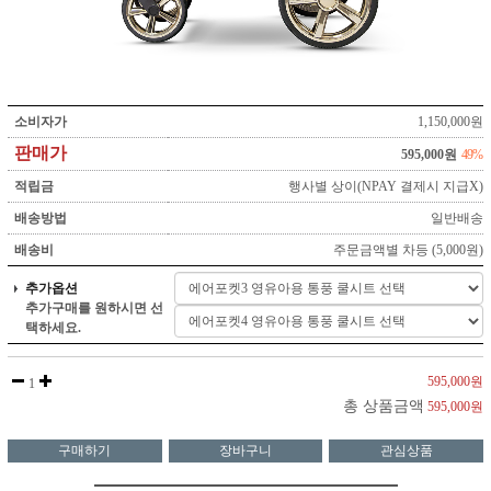
소비자가
1,150,000원
판매가
595,000원
49%
적립금
행사별 상이(NPAY 결제시 지급X)
배송방법
일반배송
배송비
주문금액별 차등 (5,000원)
추가옵션
추가구매를 원하시면 선
택하세요.
595,000원
1
총 상품금액
595,000원
구매하기
장바구니
관심상품