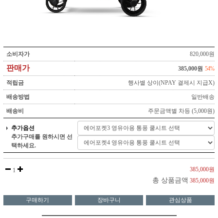
소비자가
820,000원
판매가
385,000원
54%
적립금
행사별 상이(NPAY 결제시 지급X)
배송방법
일반배송
배송비
주문금액별 차등 (5,000원)
추가옵션
추가구매를 원하시면 선
택하세요.
385,000원
1
총 상품금액
385,000원
구매하기
장바구니
관심상품