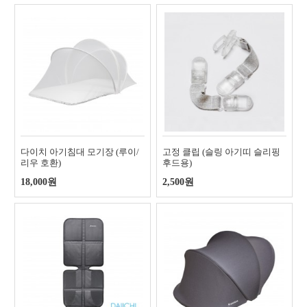
다이치 아기침대 모기장 (루이/
고정 클립 (슬링 아기띠 슬리핑
리우 호환)
후드용)
18,000원
2,500원