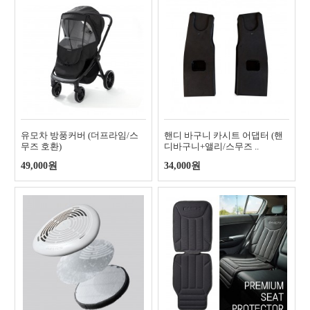
유모차 방풍커버 (더프라임/스
핸디 바구니 카시트 어댑터 (핸
무즈 호환)
디바구니+앨리/스무즈 ..
49,000원
34,000원