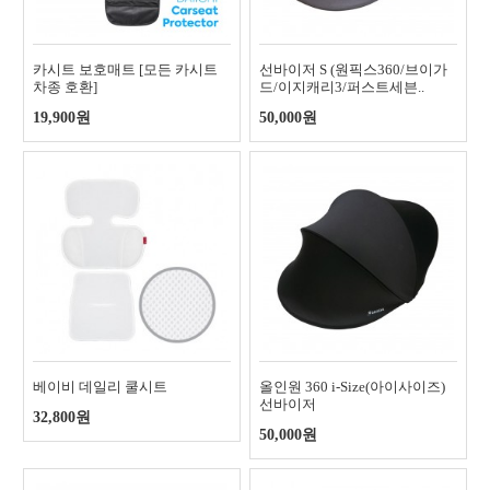
카시트 보호매트 [모든 카시트
선바이저 S (원픽스360/브이가
차종 호환]
드/이지캐리3/퍼스트세븐..
19,900원
50,000원
베이비 데일리 쿨시트
올인원 360 i-Size(아이사이즈)
선바이저
32,800원
50,000원